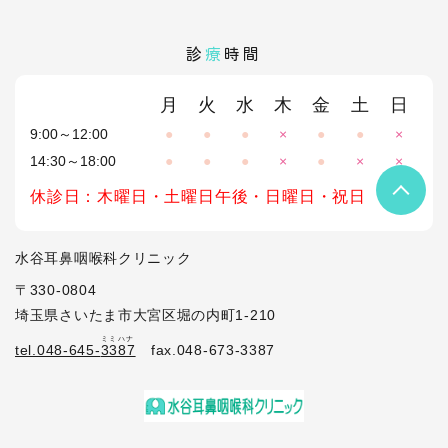
診
療
時間
月
火
水
木
金
土
日
9:00～12:00
●
●
●
×
●
●
×
14:30～18:00
●
●
●
×
●
×
×
休診日：木曜日・土曜日午後・日曜日・祝日
水谷耳鼻咽喉科クリニック
〒330-0804
埼玉県さいたま市大宮区堀の内町1-210
ミミハナ
tel.048-645-
3387
fax.048-673-3387