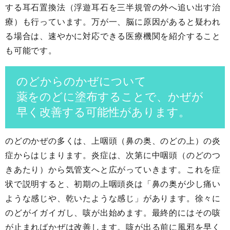
する耳石置換法（浮遊耳石を三半規管の外へ追い出す治
療）も行っています。万が一、脳に原因があると疑われ
る場合は、速やかに対応できる医療機関を紹介すること
も可能です。
のどからのかぜについて
薬をのどに塗布することで、かぜが
早く改善する可能性があります。
のどのかぜの多くは、上咽頭（鼻の奥、のどの上）の炎
症からはじまります。炎症は、次第に中咽頭（のどのつ
きあたり）から気管支へと広がっていきます。これを症
状で説明すると、初期の上咽頭炎は「鼻の奥が少し痛い
ような感じや、乾いたような感じ」があります。徐々に
のどがイガイガし、咳が出始めます。最終的にはその咳
が止まればかぜは改善します。咳が出る前に風邪を早く