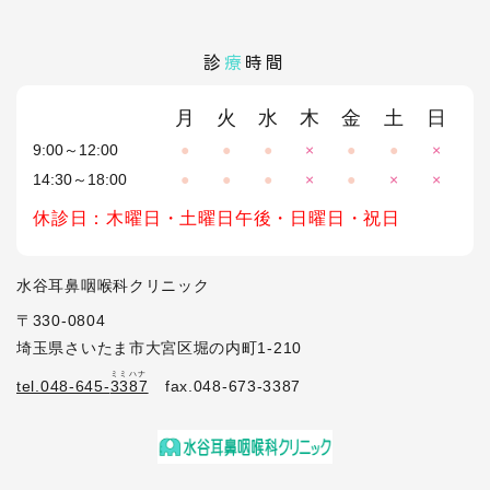
診
療
時間
月
火
水
木
金
土
日
9:00～12:00
●
●
●
×
●
●
×
14:30～18:00
●
●
●
×
●
×
×
休診日：木曜日・土曜日午後・日曜日・祝日
水谷耳鼻咽喉科クリニック
〒330-0804
埼玉県さいたま市大宮区堀の内町1-210
ミミハナ
tel.048-645-
3387
fax.048-673-3387